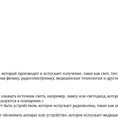
ция и функции в русском языке
ль в русском языке
вуют в русском языке
е
, который производит и испускает излучение, такое как свет, т
чая физику, радиоэлектронику, медицинские технологии и други
т означать источник света, например, лампу или светодиод, кот
льзуются в освещении.»
ет быть устройством, которое испускает радиоволны, такие как
т обозначать аппарат или устройство, которое испускает медици