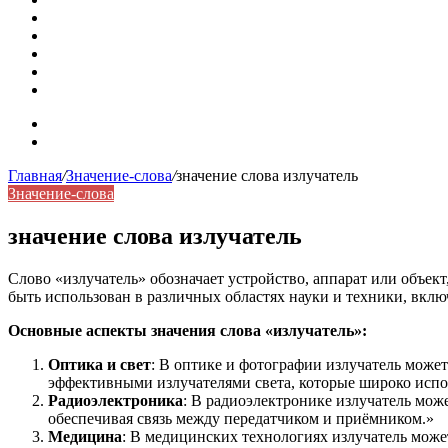
Омонимы: природа языковой многозначности, классифика
Что такое синоним: академическая расширенная статья
Синонимы, антонимы и омонимы: различия, функции и ро
Синонимы, антонимы и омонимы: как слова взаимодейст
Синоним: использование различных слов в русском язык
Карта сайта
Контакты
Главная
/
Значение-слова
/
значение слова излучатель
Значение-слова
значение слова излучатель
Слово «излучатель» обозначает устройство, аппарат или объект
быть использован в различных областях науки и техники, вклю
Основные аспекты значения слова «излучатель»:
Оптика и свет
: В оптике и фотографии излучатель може
эффективными излучателями света, которые широко испо
Радиоэлектроника
: В радиоэлектронике излучатель мож
обеспечивая связь между передатчиком и приёмником.»
Медицина
: В медицинских технологиях излучатель може