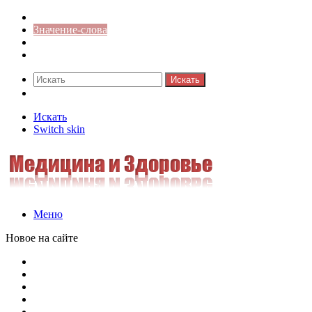
Синонимы к слову
Значение-слова
Библиотека
Ответы на кроссворды
Искать
Switch skin
Искать
Switch skin
Меню
Новое на сайте
Омонимы, паронимы и омографы в русском языке: поняти
Паронимы в русском языке: понятие, классификация и о
Омонимы в русском языке: понятие, классификация и ро
Омограф: сущность, классификация и особенности функц
Паронимы в русском языке: природа, классификация и ро