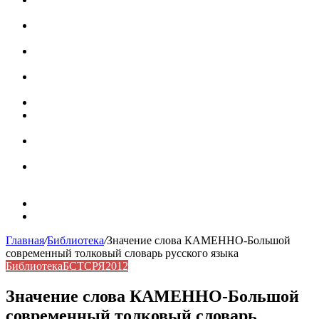
роль в коммуникации
Омограф: сущность, классификация и особенности
функционирования в русском языке
Паронимы в русском языке: природа, классификация и
роль в современной речи
Омонимы: природа языковой многозначности,
классификация и функции в русском языке
Что такое синоним: академическая расширенная статья
Синонимы, антонимы и омонимы: различия, функции и
роль в русском языке
Синонимы, антонимы и омонимы: как слова
взаимодействуют в русском языке
Синоним: использование различных слов в русском
языке
Карта сайта
Контакты
Главная
/
Библиотека
/
Значение слова КАМЕННО-Большой
современный толковый словарь русского языка
Библиотека
БСТСРЯ2012
Значение слова КАМЕННО-Большой
современный толковый словарь