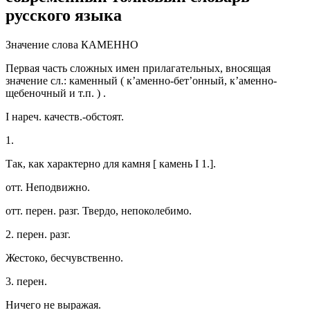
русского языка
Значение слова КАМЕННО
Первая часть сложных имен прилагательных, вносящая
значение сл.: каменный ( к’аменно-бет’онный, к’аменно-
щебеночный и т.п. ) .
I нареч. качеств.-обстоят.
1.
Так, как характерно для камня [ камень I 1.].
отт. Неподвижно.
отт. перен. разг. Твердо, непоколебимо.
2. перен. разг.
Жестоко, бесчувственно.
3. перен.
Ничего не выражая.