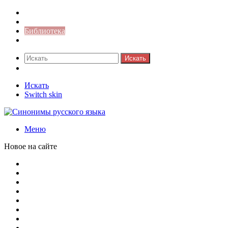
Синонимы к слову
Значение-слова
Библиотека
Ответы на кроссворды
Искать
Switch skin
Искать
Switch skin
Меню
Новое на сайте
Омонимы, паронимы и омографы в русском языке: поняти
Паронимы в русском языке: понятие, классификация и о
Омонимы в русском языке: понятие, классификация и ро
Омограф: сущность, классификация и особенности функц
Паронимы в русском языке: природа, классификация и ро
Омонимы: природа языковой многозначности, классифика
Что такое синоним: академическая расширенная статья
Синонимы, антонимы и омонимы: различия, функции и ро