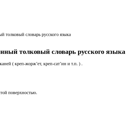
вуют в русском языке
е
й толковый словарь русского языка
нный толковый словарь русского языка
ей ( креп-жорж’ет, креп-сат’ин и т.п. ) .
атой поверхностью.