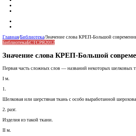
Синонимы, антонимы и омонимы: как слова взаимодейст
Синоним: использование различных слов в русском язык
Карта сайта
Контакты
Главная
/
Библиотека
/
Значение слова КРЕП-Большой современны
Библиотека
БСТСРЯ2012
Значение слова КРЕП-Большой совреме
Первая часть сложных слов — названий некоторых шелковых ткан
I м.
1.
Шелковая или шерстяная ткань с особо выработанной шерохов
2. разг.
Изделия из такой ткани.
II м.