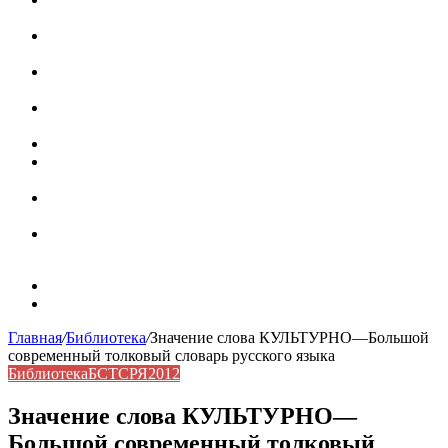
роль в коммуникации
Омограф: сущность, классификация и особенности
функционирования в русском языке
Паронимы в русском языке: природа, классификация и
роль в современной речи
Омонимы: природа языковой многозначности,
классификация и функции в русском языке
Что такое синоним: академическая расширенная статья
Синонимы, антонимы и омонимы: различия, функции и
роль в русском языке
Синонимы, антонимы и омонимы: как слова
взаимодействуют в русском языке
Синоним: использование различных слов в русском
языке
Карта сайта
Контакты
Главная
/
Библиотека
/
Значение слова КУЛЬТУРНО—Большой
современный толковый словарь русского языка
Библиотека
БСТСРЯ2012
Значение слова КУЛЬТУРНО—
Большой современный толковый