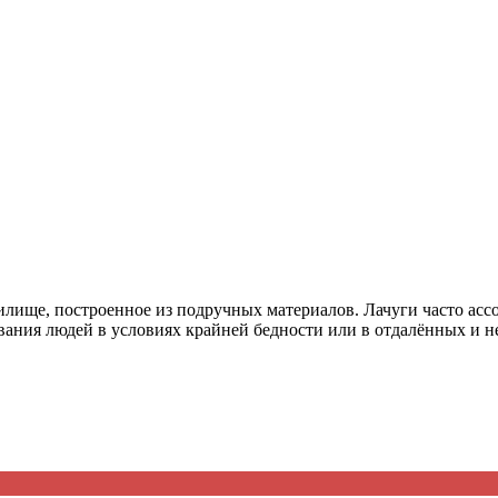
ция и функции в русском языке
ль в русском языке
вуют в русском языке
е
 жилище, построенное из подручных материалов. Лачуги часто 
ия людей в условиях крайней бедности или в отдалённых и нер