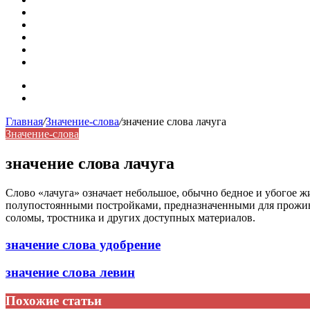
Омонимы: природа языковой многозначности, классифика
Что такое синоним: академическая расширенная статья
Синонимы, антонимы и омонимы: различия, функции и ро
Синонимы, антонимы и омонимы: как слова взаимодейст
Синоним: использование различных слов в русском язык
Карта сайта
Контакты
Главная
/
Значение-слова
/
значение слова лачуга
Значение-слова
значение слова лачуга
Слово «лачуга» означает небольшое, обычно бедное и убогое
полупостоянными постройками, предназначенными для проживан
соломы, тростника и других доступных материалов.
значение слова удобрение
значение слова левин
Похожие статьи