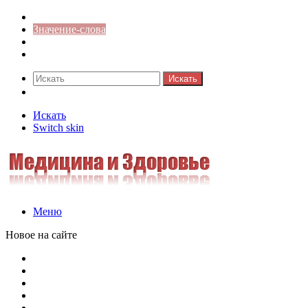
Синонимы к слову
Значение-слова
Библиотека
Ответы на кроссворды
Искать
Switch skin
Искать
Switch skin
Меню
Новое на сайте
Омонимы, паронимы и омографы в русском языке: поняти
Паронимы в русском языке: понятие, классификация и о
Омонимы в русском языке: понятие, классификация и ро
Омограф: сущность, классификация и особенности функц
Паронимы в русском языке: природа, классификация и ро