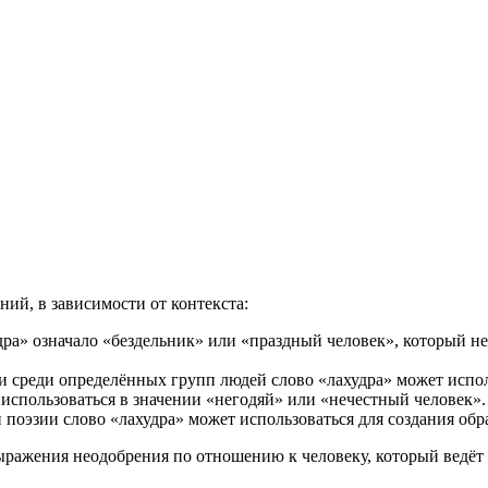
ция и функции в русском языке
ль в русском языке
вуют в русском языке
е
ний, в зависимости от контекста:
удра» означало «бездельник» или «праздный человек», который н
и среди определённых групп людей слово «лахудра» может испол
спользоваться в значении «негодяй» или «нечестный человек».
 поэзии слово «лахудра» может использоваться для создания об
ыражения неодобрения по отношению к человеку, который ведёт