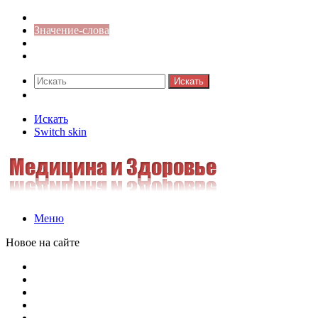
Синонимы к слову
Значение-слова
Библиотека
Ответы на кроссворды
Искать
Switch skin
Искать
Switch skin
Меню
Новое на сайте
Омонимы, паронимы и омографы в русском языке: поняти
Паронимы в русском языке: понятие, классификация и о
Омонимы в русском языке: понятие, классификация и ро
Омограф: сущность, классификация и особенности функц
Паронимы в русском языке: природа, классификация и ро