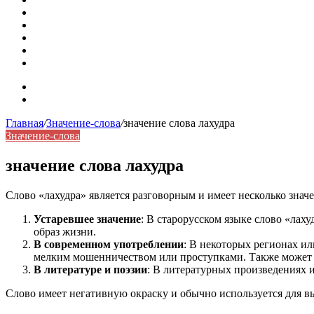
Омонимы: природа языковой многозначности, классифика
Что такое синоним: академическая расширенная статья
Синонимы, антонимы и омонимы: различия, функции и ро
Синонимы, антонимы и омонимы: как слова взаимодейст
Синоним: использование различных слов в русском язык
Карта сайта
Контакты
Главная
/
Значение-слова
/
значение слова лахудра
Значение-слова
значение слова лахудра
Слово «лахудра» является разговорным и имеет несколько значе
Устаревшее значение
: В старорусском языке слово «лах
образ жизни.
В современном употреблении
: В некоторых регионах ил
мелким мошенничеством или проступками. Также может и
В литературе и поэзии
: В литературных произведениях и
Слово имеет негативную окраску и обычно используется для в