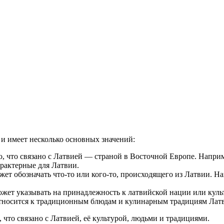
ция и функции в русском языке
ль в русском языке
вуют в русском языке
е
 и имеет несколько основных значений:
о, что связано с Латвией — страной в Восточной Европе. Напри
рактерные для Латвии.
ожет обозначать что-то или кого-то, происходящего из Латвии.
ожет указывать на принадлежность к латвийской нации или куль
относится к традиционным блюдам и кулинарным традициям Лат
 что связано с Латвией, её культурой, людьми и традициями.