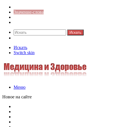
Синонимы к слову
Значение-слова
Библиотека
Ответы на кроссворды
Искать
Switch skin
Искать
Switch skin
Меню
Новое на сайте
Омонимы, паронимы и омографы в русском языке: поняти
Паронимы в русском языке: понятие, классификация и о
Омонимы в русском языке: понятие, классификация и ро
Омограф: сущность, классификация и особенности функц
Паронимы в русском языке: природа, классификация и ро