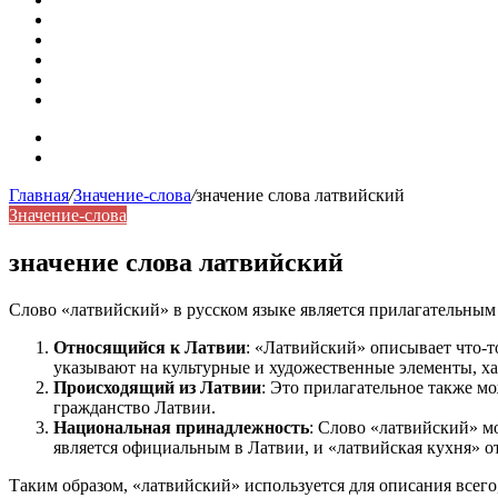
Омонимы: природа языковой многозначности, классифика
Что такое синоним: академическая расширенная статья
Синонимы, антонимы и омонимы: различия, функции и ро
Синонимы, антонимы и омонимы: как слова взаимодейст
Синоним: использование различных слов в русском язык
Карта сайта
Контакты
Главная
/
Значение-слова
/
значение слова латвийский
Значение-слова
значение слова латвийский
Слово «латвийский» в русском языке является прилагательным
Относящийся к Латвии
: «Латвийский» описывает что-т
указывают на культурные и художественные элементы, ха
Происходящий из Латвии
: Это прилагательное также м
гражданство Латвии.
Национальная принадлежность
: Слово «латвийский» м
является официальным в Латвии, и «латвийская кухня» 
Таким образом, «латвийский» используется для описания всего,