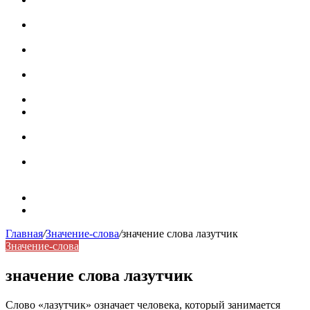
роль в коммуникации
Омограф: сущность, классификация и особенности
функционирования в русском языке
Паронимы в русском языке: природа, классификация и
роль в современной речи
Омонимы: природа языковой многозначности,
классификация и функции в русском языке
Что такое синоним: академическая расширенная статья
Синонимы, антонимы и омонимы: различия, функции и
роль в русском языке
Синонимы, антонимы и омонимы: как слова
взаимодействуют в русском языке
Синоним: использование различных слов в русском
языке
Карта сайта
Контакты
Главная
/
Значение-слова
/
значение слова лазутчик
Значение-слова
значение слова лазутчик
Слово «лазутчик» означает человека, который занимается