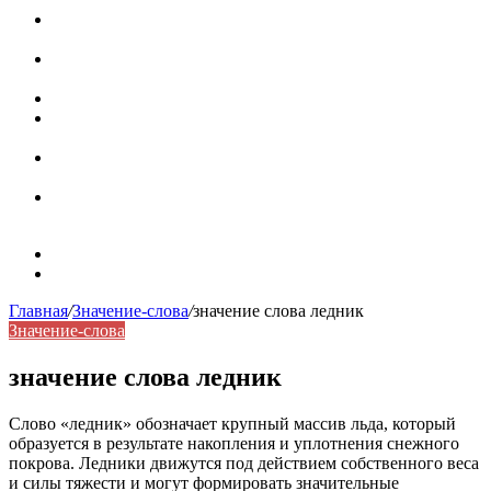
Паронимы в русском языке: природа, классификация и
роль в современной речи
Омонимы: природа языковой многозначности,
классификация и функции в русском языке
Что такое синоним: академическая расширенная статья
Синонимы, антонимы и омонимы: различия, функции и
роль в русском языке
Синонимы, антонимы и омонимы: как слова
взаимодействуют в русском языке
Синоним: использование различных слов в русском
языке
Карта сайта
Контакты
Главная
/
Значение-слова
/
значение слова ледник
Значение-слова
значение слова ледник
Слово «ледник» обозначает крупный массив льда, который
образуется в результате накопления и уплотнения снежного
покрова. Ледники движутся под действием собственного веса
и силы тяжести и могут формировать значительные