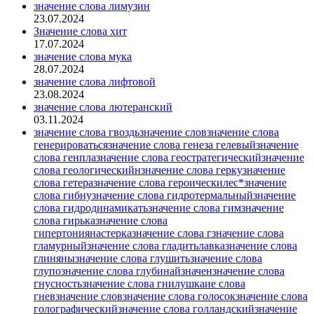
значение слова лимузин
23.07.2024
Значение слова хит
17.07.2024
значение слова мука
28.07.2024
значение слова лифтовой
23.08.2024
значение слова лютеранский
03.11.2024
значение слова гвоздьзначение словзначение слова
генерироватьсязначение слова генеза гелевыйзначение
слова генплазначение слова геостратегическийзначение
слова геологическийнзначение слова геркузначение
слова гетеразначение слова героическилес*значение
слова гибнузначение слова гидротермальныйзначение
слова гидродинамикатьзначение слова гимзначение
слова гирьказначение слова
гипертониянастерказначение слова гзначение слова
гламурныйзначение слова гладитьлавказначение слова
глинянызначение слова глушитьзначение слова
глупозначение слова глубинайзначензначение слова
гнусностьзначение слова гнилушкаие слова
гневзначение словзначение слова голосокзначение слова
голографическийзначение слова голландскийзначение