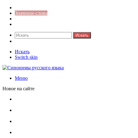
Синонимы к слову
Значение-слова
Библиотека
Ответы на кроссворды
Искать
Switch skin
Искать
Switch skin
Меню
Новое на сайте
Омонимы, паронимы и омографы в русском языке:
понятия, необычные примеры, как не путать
Паронимы в русском языке: понятие, классификация и
особенности употребления
Омонимы в русском языке: понятие, классификация и
роль в коммуникации
Омограф: сущность, классификация и особенности
функционирования в русском языке