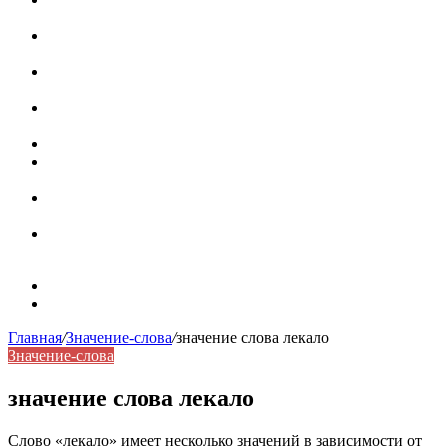
роль в коммуникации
Омограф: сущность, классификация и особенности
функционирования в русском языке
Паронимы в русском языке: природа, классификация и
роль в современной речи
Омонимы: природа языковой многозначности,
классификация и функции в русском языке
Что такое синоним: академическая расширенная статья
Синонимы, антонимы и омонимы: различия, функции и
роль в русском языке
Синонимы, антонимы и омонимы: как слова
взаимодействуют в русском языке
Синоним: использование различных слов в русском
языке
Карта сайта
Контакты
Главная
/
Значение-слова
/
значение слова лекало
Значение-слова
значение слова лекало
Слово «лекало» имеет несколько значений в зависимости от