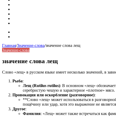
Омонимы: природа языковой многозначности, классифика
Что такое синоним: академическая расширенная статья
Синонимы, антонимы и омонимы: различия, функции и ро
Синонимы, антонимы и омонимы: как слова взаимодейст
Синоним: использование различных слов в русском язык
Карта сайта
Контакты
Главная
/
Значение-слова
/
значение слова лещ
Значение-слова
значение слова лещ
Слово «лещ» в русском языке имеет несколько значений, в зави
Рыба
:
Лещ (Rutilus rutilus)
: В основном «лещ» обозначает
серебристую чешую и характерное «плотное» мясо. 
Провокация или оскорбление (разговорное)
:
**Слово «лещ» может использоваться в разговорной
пощёчину или удар, хотя это выражение не являетс
Другое
:
Фамилия
: «Лещ» может также встречаться как фами