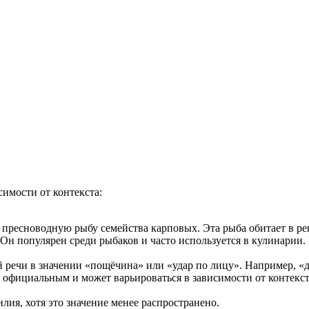
ция и функции в русском языке
ль в русском языке
вуют в русском языке
е
симости от контекста:
 пресноводную рыбу семейства карповых. Эта рыба обитает в ре
Он популярен среди рыбаков и часто используется в кулинарии.
 речи в значении «пощёчина» или «удар по лицу». Например, «д
я официальным и может варьироваться в зависимости от контекст
лия, хотя это значение менее распространено.