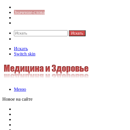
Синонимы к слову
Значение-слова
Библиотека
Ответы на кроссворды
Искать
Switch skin
Искать
Switch skin
Меню
Новое на сайте
Омонимы, паронимы и омографы в русском языке: поняти
Паронимы в русском языке: понятие, классификация и о
Омонимы в русском языке: понятие, классификация и ро
Омограф: сущность, классификация и особенности функц
Паронимы в русском языке: природа, классификация и ро