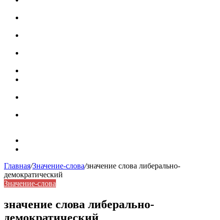
роль в коммуникации
Омограф: сущность, классификация и особенности
функционирования в русском языке
Паронимы в русском языке: природа, классификация и
роль в современной речи
Омонимы: природа языковой многозначности,
классификация и функции в русском языке
Что такое синоним: академическая расширенная статья
Синонимы, антонимы и омонимы: различия, функции и
роль в русском языке
Синонимы, антонимы и омонимы: как слова
взаимодействуют в русском языке
Синоним: использование различных слов в русском
языке
Карта сайта
Контакты
Главная
/
Значение-слова
/
значение слова либерально-
демократический
Значение-слова
значение слова либерально-
демократический