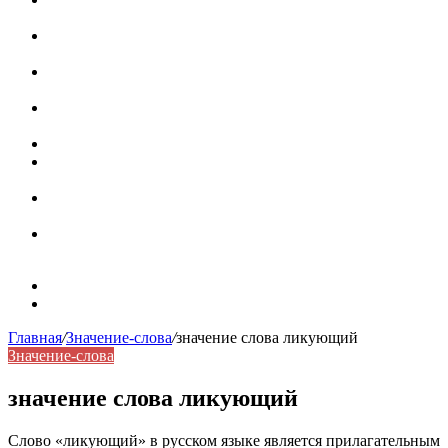
роль в коммуникации
Омограф: сущность, классификация и особенности
функционирования в русском языке
Паронимы в русском языке: природа, классификация и
роль в современной речи
Омонимы: природа языковой многозначности,
классификация и функции в русском языке
Что такое синоним: академическая расширенная статья
Синонимы, антонимы и омонимы: различия, функции и
роль в русском языке
Синонимы, антонимы и омонимы: как слова
взаимодействуют в русском языке
Синоним: использование различных слов в русском
языке
Карта сайта
Контакты
Главная
/
Значение-слова
/
значение слова ликующий
Значение-слова
значение слова ликующий
Слово «ликующий» в русском языке является прилагательным