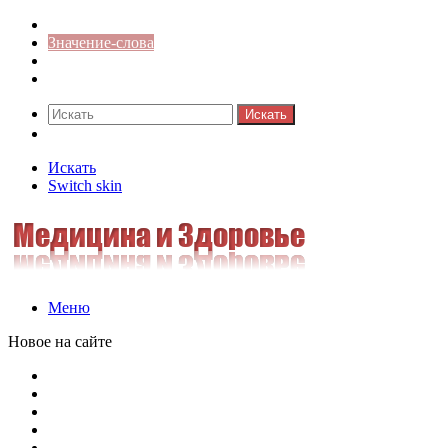
Синонимы к слову
Значение-слова
Библиотека
Ответы на кроссворды
Искать
Switch skin
Искать
Switch skin
Меню
Новое на сайте
Омонимы, паронимы и омографы в русском языке: поняти
Паронимы в русском языке: понятие, классификация и о
Омонимы в русском языке: понятие, классификация и ро
Омограф: сущность, классификация и особенности функц
Паронимы в русском языке: природа, классификация и ро