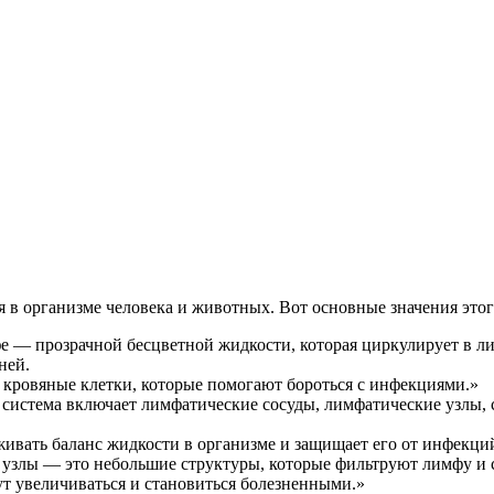
ция и функции в русском языке
ль в русском языке
вуют в русском языке
е
 в организме человека и животных. Вот основные значения этог
е — прозрачной бесцветной жидкости, которая циркулирует в 
ней.
кровяные клетки, которые помогают бороться с инфекциями.»
 система включает лимфатические сосуды, лимфатические узлы, 
ивать баланс жидкости в организме и защищает его от инфекци
 узлы — это небольшие структуры, которые фильтруют лимфу и 
т увеличиваться и становиться болезненными.»