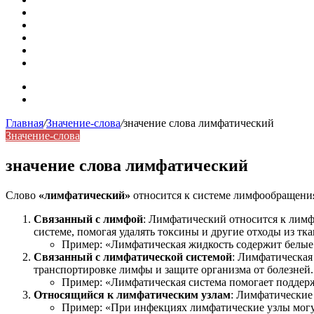
Омонимы: природа языковой многозначности, классифика
Что такое синоним: академическая расширенная статья
Синонимы, антонимы и омонимы: различия, функции и ро
Синонимы, антонимы и омонимы: как слова взаимодейст
Синоним: использование различных слов в русском язык
Карта сайта
Контакты
Главная
/
Значение-слова
/
значение слова лимфатический
Значение-слова
значение слова лимфатический
Слово
«лимфатический»
относится к системе лимфообращения
Связанный с лимфой
: Лимфатический относится к лимф
системе, помогая удалять токсины и другие отходы из тка
Пример: «Лимфатическая жидкость содержит белые 
Связанный с лимфатической системой
: Лимфатическая
транспортировке лимфы и защите организма от болезней.
Пример: «Лимфатическая система помогает поддерж
Относящийся к лимфатическим узлам
: Лимфатические
Пример: «При инфекциях лимфатические узлы могу