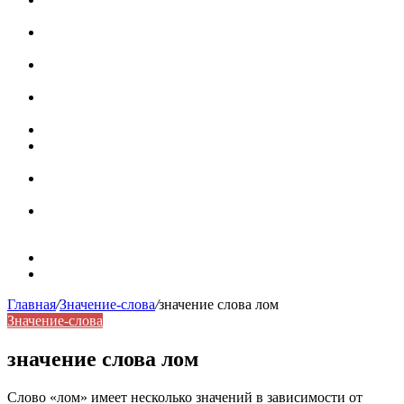
роль в коммуникации
Омограф: сущность, классификация и особенности
функционирования в русском языке
Паронимы в русском языке: природа, классификация и
роль в современной речи
Омонимы: природа языковой многозначности,
классификация и функции в русском языке
Что такое синоним: академическая расширенная статья
Синонимы, антонимы и омонимы: различия, функции и
роль в русском языке
Синонимы, антонимы и омонимы: как слова
взаимодействуют в русском языке
Синоним: использование различных слов в русском
языке
Карта сайта
Контакты
Главная
/
Значение-слова
/
значение слова лом
Значение-слова
значение слова лом
Слово «лом» имеет несколько значений в зависимости от