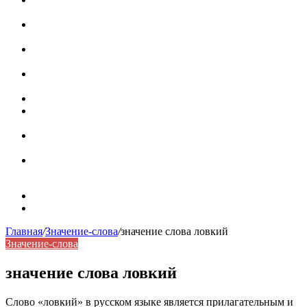
роль в коммуникации
Омограф: сущность, классификация и особенности
функционирования в русском языке
Паронимы в русском языке: природа, классификация и
роль в современной речи
Омонимы: природа языковой многозначности,
классификация и функции в русском языке
Что такое синоним: академическая расширенная статья
Синонимы, антонимы и омонимы: различия, функции и
роль в русском языке
Синонимы, антонимы и омонимы: как слова
взаимодействуют в русском языке
Синоним: использование различных слов в русском
языке
Карта сайта
Контакты
Главная
/
Значение-слова
/
значение слова ловкий
Значение-слова
значение слова ловкий
Слово «ловкий» в русском языке является прилагательным и