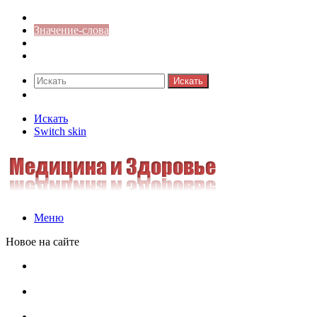
Синонимы к слову
Значение-слова
Библиотека
Ответы на кроссворды
Искать
Switch skin
Искать
Switch skin
Меню
Новое на сайте
Омонимы, паронимы и омографы в русском языке:
понятия, необычные примеры, как не путать
Паронимы в русском языке: понятие, классификация и
особенности употребления
Омонимы в русском языке: понятие, классификация и