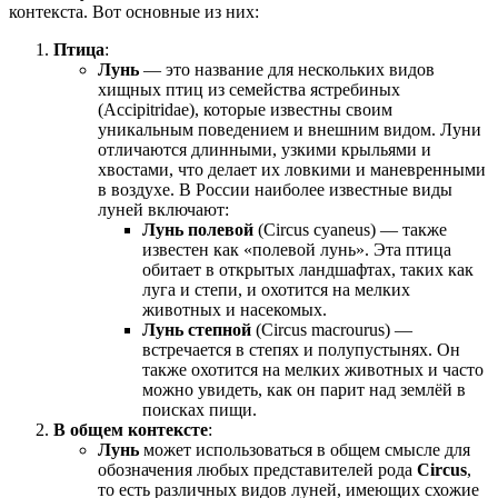
контекста. Вот основные из них:
Птица
:
Лунь
— это название для нескольких видов
хищных птиц из семейства ястребиных
(Accipitridae), которые известны своим
уникальным поведением и внешним видом. Луни
отличаются длинными, узкими крыльями и
хвостами, что делает их ловкими и маневренными
в воздухе. В России наиболее известные виды
луней включают:
Лунь полевой
(Circus cyaneus) — также
известен как «полевой лунь». Эта птица
обитает в открытых ландшафтах, таких как
луга и степи, и охотится на мелких
животных и насекомых.
Лунь степной
(Circus macrourus) —
встречается в степях и полупустынях. Он
также охотится на мелких животных и часто
можно увидеть, как он парит над землёй в
поисках пищи.
В общем контексте
:
Лунь
может использоваться в общем смысле для
обозначения любых представителей рода
Circus
,
то есть различных видов луней, имеющих схожие