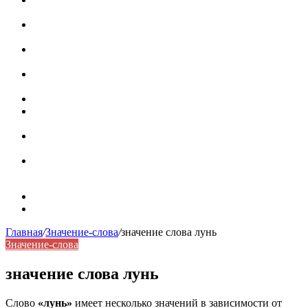
роль в коммуникации
Омограф: сущность, классификация и особенности
функционирования в русском языке
Паронимы в русском языке: природа, классификация и
роль в современной речи
Омонимы: природа языковой многозначности,
классификация и функции в русском языке
Что такое синоним: академическая расширенная статья
Синонимы, антонимы и омонимы: различия, функции и
роль в русском языке
Синонимы, антонимы и омонимы: как слова
взаимодействуют в русском языке
Синоним: использование различных слов в русском
языке
Карта сайта
Контакты
Главная
/
Значение-слова
/
значение слова лунь
Значение-слова
значение слова лунь
Слово
«лунь»
имеет несколько значений в зависимости от