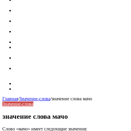
роль в коммуникации
Омограф: сущность, классификация и особенности
функционирования в русском языке
Паронимы в русском языке: природа, классификация и
роль в современной речи
Омонимы: природа языковой многозначности,
классификация и функции в русском языке
Что такое синоним: академическая расширенная статья
Синонимы, антонимы и омонимы: различия, функции и
роль в русском языке
Синонимы, антонимы и омонимы: как слова
взаимодействуют в русском языке
Синоним: использование различных слов в русском
языке
Карта сайта
Контакты
Главная
/
Значение-слова
/
значение слова мачо
Значение-слова
значение слова мачо
Слово «мачо» имеет следующие значения: