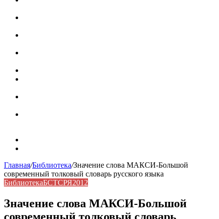
роль в коммуникации
Омограф: сущность, классификация и особенности
функционирования в русском языке
Паронимы в русском языке: природа, классификация и
роль в современной речи
Омонимы: природа языковой многозначности,
классификация и функции в русском языке
Что такое синоним: академическая расширенная статья
Синонимы, антонимы и омонимы: различия, функции и
роль в русском языке
Синонимы, антонимы и омонимы: как слова
взаимодействуют в русском языке
Синоним: использование различных слов в русском
языке
Карта сайта
Контакты
Главная
/
Библиотека
/
Значение слова МАКСИ-Большой
современный толковый словарь русского языка
Библиотека
БСТСРЯ2012
Значение слова МАКСИ-Большой
современный толковый словарь