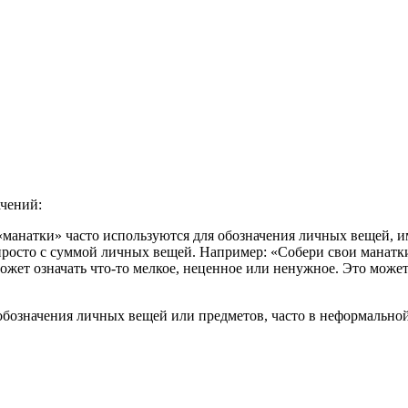
вуют в русском языке
е
ачений:
 «манатки» часто используются для обозначения личных вещей, и
 просто с суммой личных вещей. Например: «Собери свои манатк
может означать что-то мелкое, неценное или ненужное. Это мож
 обозначения личных вещей или предметов, часто в неформально