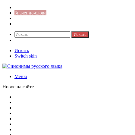
Синонимы к слову
Значение-слова
Библиотека
Ответы на кроссворды
Искать
Switch skin
Искать
Switch skin
Меню
Новое на сайте
Омонимы, паронимы и омографы в русском языке: поняти
Паронимы в русском языке: понятие, классификация и о
Омонимы в русском языке: понятие, классификация и ро
Омограф: сущность, классификация и особенности функц
Паронимы в русском языке: природа, классификация и ро
Омонимы: природа языковой многозначности, классифика
Что такое синоним: академическая расширенная статья
Синонимы, антонимы и омонимы: различия, функции и ро