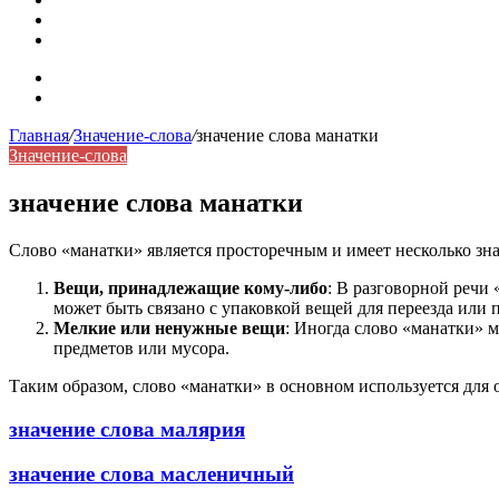
Синонимы, антонимы и омонимы: как слова взаимодейст
Синоним: использование различных слов в русском язык
Карта сайта
Контакты
Главная
/
Значение-слова
/
значение слова манатки
Значение-слова
значение слова манатки
Слово «манатки» является просторечным и имеет несколько зн
Вещи, принадлежащие кому-либо
: В разговорной речи
может быть связано с упаковкой вещей для переезда или
Мелкие или ненужные вещи
: Иногда слово «манатки» 
предметов или мусора.
Таким образом, слово «манатки» в основном используется для
значение слова малярия
значение слова масленичный