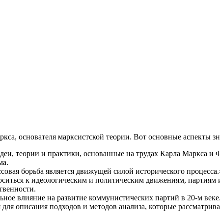
ция и функции в русском языке
ль в русском языке
вуют в русском языке
е
кса, основателя марксистской теории. Вот основные аспекты зн
еи, теории и практики, основанные на трудах Карла Маркса и Ф
ма.
ссовая борьба является движущей силой исторического процесса.
ситься к идеологическим и политическим движениям, партиям 
ственности.
ьное влияние на развитие коммунистических партий в 20-м веке
я для описания подходов и методов анализа, которые рассматри