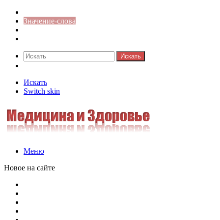
Синонимы к слову
Значение-слова
Библиотека
Ответы на кроссворды
Искать
Switch skin
Искать
Switch skin
Меню
Новое на сайте
Омонимы, паронимы и омографы в русском языке: поняти
Паронимы в русском языке: понятие, классификация и о
Омонимы в русском языке: понятие, классификация и ро
Омограф: сущность, классификация и особенности функц
Паронимы в русском языке: природа, классификация и ро