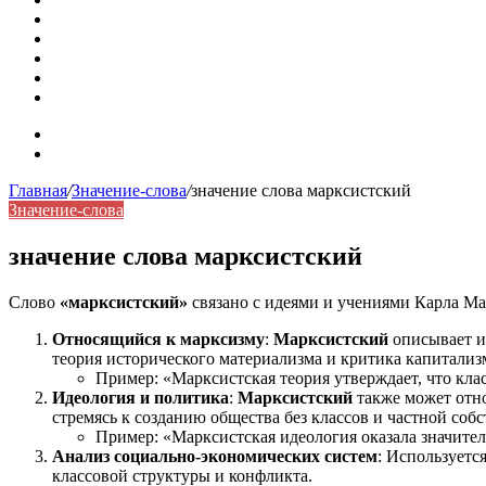
Омонимы: природа языковой многозначности, классифика
Что такое синоним: академическая расширенная статья
Синонимы, антонимы и омонимы: различия, функции и ро
Синонимы, антонимы и омонимы: как слова взаимодейст
Синоним: использование различных слов в русском язык
Карта сайта
Контакты
Главная
/
Значение-слова
/
значение слова марксистский
Значение-слова
значение слова марксистский
Слово
«марксистский»
связано с идеями и учениями Карла Мар
Относящийся к марксизму
:
Марксистский
описывает ид
теория исторического материализма и критика капитализ
Пример: «Марксистская теория утверждает, что кла
Идеология и политика
:
Марксистский
также может отно
стремясь к созданию общества без классов и частной соб
Пример: «Марксистская идеология оказала значител
Анализ социально-экономических систем
: Используетс
классовой структуры и конфликта.