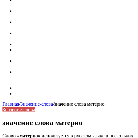
роль в коммуникации
Омограф: сущность, классификация и особенности
функционирования в русском языке
Паронимы в русском языке: природа, классификация и
роль в современной речи
Омонимы: природа языковой многозначности,
классификация и функции в русском языке
Что такое синоним: академическая расширенная статья
Синонимы, антонимы и омонимы: различия, функции и
роль в русском языке
Синонимы, антонимы и омонимы: как слова
взаимодействуют в русском языке
Синоним: использование различных слов в русском
языке
Карта сайта
Контакты
Главная
/
Значение-слова
/
значение слова матерно
Значение-слова
значение слова матерно
Слово
«матерно»
используется в русском языке в нескольких