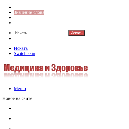
Синонимы к слову
Значение-слова
Библиотека
Ответы на кроссворды
Искать
Switch skin
Искать
Switch skin
Меню
Новое на сайте
Омонимы, паронимы и омографы в русском языке:
понятия, необычные примеры, как не путать
Паронимы в русском языке: понятие, классификация и
особенности употребления
Омонимы в русском языке: понятие, классификация и