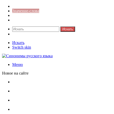
Синонимы к слову
Значение-слова
Библиотека
Ответы на кроссворды
Искать
Switch skin
Искать
Switch skin
Меню
Новое на сайте
Омонимы, паронимы и омографы в русском языке:
понятия, необычные примеры, как не путать
Паронимы в русском языке: понятие, классификация и
особенности употребления
Омонимы в русском языке: понятие, классификация и
роль в коммуникации
Омограф: сущность, классификация и особенности
функционирования в русском языке