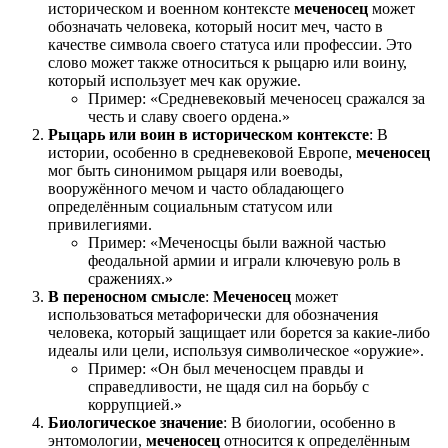
историческом и военном контексте
меченосец
может
обозначать человека, который носит меч, часто в
качестве символа своего статуса или профессии. Это
слово может также относиться к рыцарю или воину,
который использует меч как оружие.
Пример: «Средневековый меченосец сражался за
честь и славу своего ордена.»
Рыцарь или воин в историческом контексте
: В
истории, особенно в средневековой Европе,
меченосец
мог быть синонимом рыцаря или воеводы,
вооружённого мечом и часто обладающего
определённым социальным статусом или
привилегиями.
Пример: «Меченосцы были важной частью
феодальной армии и играли ключевую роль в
сражениях.»
В переносном смысле
:
Меченосец
может
использоваться метафорически для обозначения
человека, который защищает или борется за какие-либо
идеалы или цели, используя символическое «оружие».
Пример: «Он был меченосцем правды и
справедливости, не щадя сил на борьбу с
коррупцией.»
Биологическое значение
: В биологии, особенно в
энтомологии,
меченосец
относится к определённым