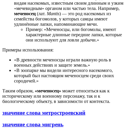
видам насекомых, известным своим длинным и узким
«мечевидным» органом или частью тела. Например,
меченосец
(лат.
Mantis
) — это род насекомых из
семейства богомолов, у которых самцы имеют
удлинённые лапки, напоминающие мечи.
Пример: «Меченосцы, или богомолы, имеют
характерные длинные передние лапки, которые
они используют для ловли добычи.»
Примеры использования:
«В древности меченосцы играли важную роль в
военных действиях и защите земель.»
«В зоопарке мы видели интересного насекомого,
который был настоящим меченосцем среди своих
сородичей.»
Таким образом,
«меченосец»
может относиться как к
историческому или военному персонажу, так и к
биологическому объекту, в зависимости от контекста.
значение слова метростроевский
значение слова мигрень