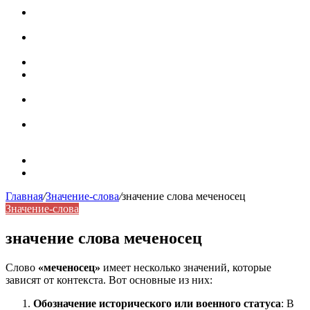
Паронимы в русском языке: природа, классификация и
роль в современной речи
Омонимы: природа языковой многозначности,
классификация и функции в русском языке
Что такое синоним: академическая расширенная статья
Синонимы, антонимы и омонимы: различия, функции и
роль в русском языке
Синонимы, антонимы и омонимы: как слова
взаимодействуют в русском языке
Синоним: использование различных слов в русском
языке
Карта сайта
Контакты
Главная
/
Значение-слова
/
значение слова меченосец
Значение-слова
значение слова меченосец
Слово
«меченосец»
имеет несколько значений, которые
зависят от контекста. Вот основные из них:
Обозначение исторического или военного статуса
: В