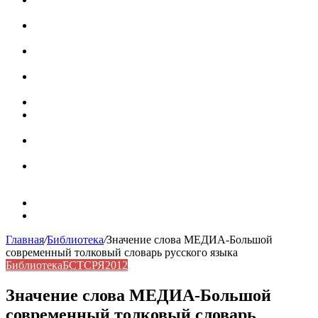
роль в коммуникации
Омограф: сущность, классификация и особенности
функционирования в русском языке
Паронимы в русском языке: природа, классификация и
роль в современной речи
Омонимы: природа языковой многозначности,
классификация и функции в русском языке
Что такое синоним: академическая расширенная статья
Синонимы, антонимы и омонимы: различия, функции и
роль в русском языке
Синонимы, антонимы и омонимы: как слова
взаимодействуют в русском языке
Синоним: использование различных слов в русском
языке
Карта сайта
Контакты
Главная
/
Библиотека
/
Значение слова МЕДИА-Большой
современный толковый словарь русского языка
Библиотека
БСТСРЯ2012
Значение слова МЕДИА-Большой
современный толковый словарь