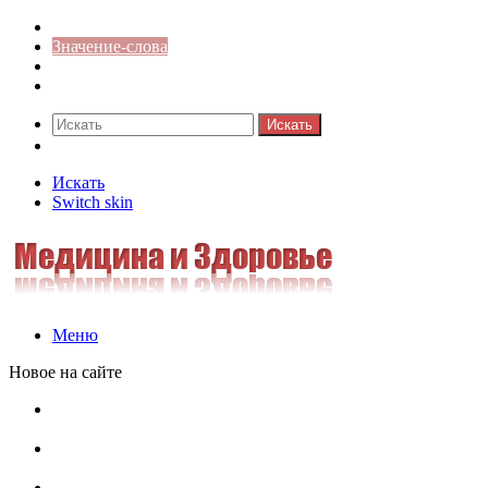
Синонимы к слову
Значение-слова
Библиотека
Ответы на кроссворды
Искать
Switch skin
Искать
Switch skin
Меню
Новое на сайте
Омонимы, паронимы и омографы в русском языке:
понятия, необычные примеры, как не путать
Паронимы в русском языке: понятие, классификация и
особенности употребления
Омонимы в русском языке: понятие, классификация и