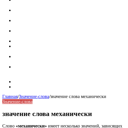
роль в коммуникации
Омограф: сущность, классификация и особенности
функционирования в русском языке
Паронимы в русском языке: природа, классификация и
роль в современной речи
Омонимы: природа языковой многозначности,
классификация и функции в русском языке
Что такое синоним: академическая расширенная статья
Синонимы, антонимы и омонимы: различия, функции и
роль в русском языке
Синонимы, антонимы и омонимы: как слова
взаимодействуют в русском языке
Синоним: использование различных слов в русском
языке
Карта сайта
Контакты
Главная
/
Значение-слова
/
значение слова механически
Значение-слова
значение слова механически
Слово
«механически»
имеет несколько значений, зависящих