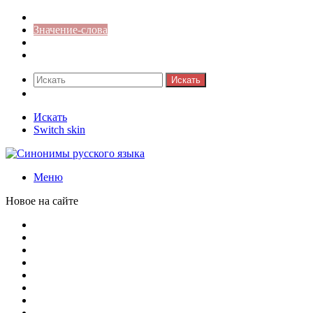
Синонимы к слову
Значение-слова
Библиотека
Ответы на кроссворды
Искать
Switch skin
Искать
Switch skin
Меню
Новое на сайте
Омонимы, паронимы и омографы в русском языке: поняти
Паронимы в русском языке: понятие, классификация и о
Омонимы в русском языке: понятие, классификация и ро
Омограф: сущность, классификация и особенности функц
Паронимы в русском языке: природа, классификация и ро
Омонимы: природа языковой многозначности, классифика
Что такое синоним: академическая расширенная статья
Синонимы, антонимы и омонимы: различия, функции и ро