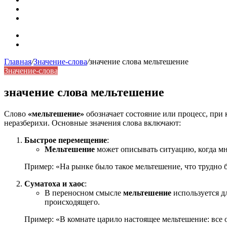
Синонимы, антонимы и омонимы: как слова взаимодейст
Синоним: использование различных слов в русском язык
Карта сайта
Контакты
Главная
/
Значение-слова
/
значение слова мельтешение
Значение-слова
значение слова мельтешение
Слово
«мельтешение»
обозначает состояние или процесс, при
неразберихи. Основные значения слова включают:
Быстрое перемещение
:
Мельтешение
может описывать ситуацию, когда мн
Пример: «На рынке было такое мельтешение, что трудно
Суматоха и хаос
:
В переносном смысле
мельтешение
используется д
происходящего.
Пример: «В комнате царило настоящее мельтешение: все 