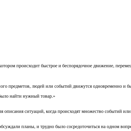
вуют в русском языке
е
 котором происходит быстрое и беспорядочное движение, переме
ого предметов, людей или событий движутся одновременно и бы
 было найти нужный товар.»
ля описания ситуаций, когда происходят множество событий или 
обсуждали планы, и трудно было сосредоточиться на одном вопр