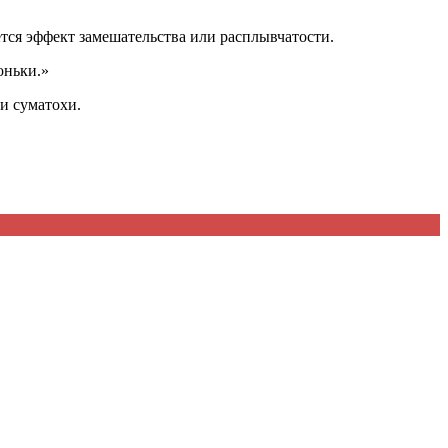
ётся эффект замешательства или расплывчатости.
оньки.»
и суматохи.