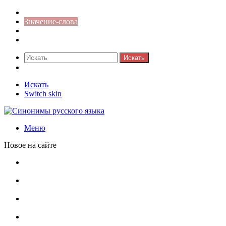
Синонимы к слову
Значение-слова
Библиотека
Ответы на кроссворды
Искать
Switch skin
Искать
Switch skin
Меню
Новое на сайте
Омонимы, паронимы и омографы в русском языке:
понятия, необычные примеры, как не путать
Паронимы в русском языке: понятие, классификация и
особенности употребления
Омонимы в русском языке: понятие, классификация и
роль в коммуникации
Омограф: сущность, классификация и особенности
функционирования в русском языке