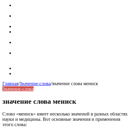
Паронимы в русском языке: природа, классификация и
роль в современной речи
Омонимы: природа языковой многозначности,
классификация и функции в русском языке
Что такое синоним: академическая расширенная статья
Синонимы, антонимы и омонимы: различия, функции и
роль в русском языке
Синонимы, антонимы и омонимы: как слова
взаимодействуют в русском языке
Синоним: использование различных слов в русском
языке
Карта сайта
Контакты
Главная
/
Значение-слова
/
значение слова мениск
Значение-слова
значение слова мениск
Слово «мениск» имеет несколько значений в разных областях
науки и медицины. Вот основные значения и применения
этого слова: