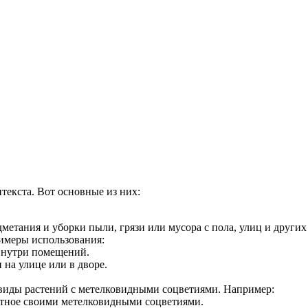
ция и функции в русском языке
ль в русском языке
вуют в русском языке
е
нтекста. Вот основные из них:
метания и уборки пыли, грязи или мусора с пола, улиц и других
имеры использования:
внутри помещений.
 на улице или в дворе.
виды растений с метелковидными соцветиями. Например:
стное своими метелковидными соцветиями.