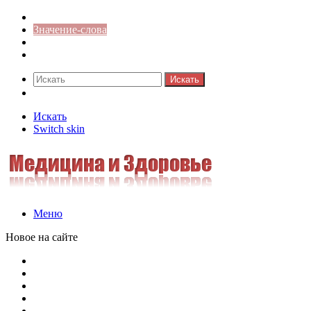
Синонимы к слову
Значение-слова
Библиотека
Ответы на кроссворды
Искать
Switch skin
Искать
Switch skin
Меню
Новое на сайте
Омонимы, паронимы и омографы в русском языке: поняти
Паронимы в русском языке: понятие, классификация и о
Омонимы в русском языке: понятие, классификация и ро
Омограф: сущность, классификация и особенности функц
Паронимы в русском языке: природа, классификация и ро