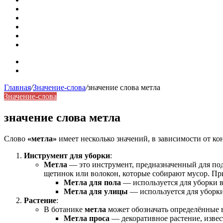
Омонимы: природа языковой многозначности, классифика
Что такое синоним: академическая расширенная статья
Синонимы, антонимы и омонимы: различия, функции и ро
Синонимы, антонимы и омонимы: как слова взаимодейст
Синоним: использование различных слов в русском язык
Карта сайта
Контакты
Главная
/
Значение-слова
/
значение слова метла
Значение-слова
значение слова метла
Слово
«метла»
имеет несколько значений, в зависимости от ко
Инструмент для уборки
:
Метла
— это инструмент, предназначенный для под
щетинок или волокон, которые собирают мусор. Пр
Метла для пола
— используется для уборки 
Метла для улицы
— используется для уборки
Растение
:
В ботанике
метла
может обозначать определённые 
Метла проса
— декоративное растение, изве