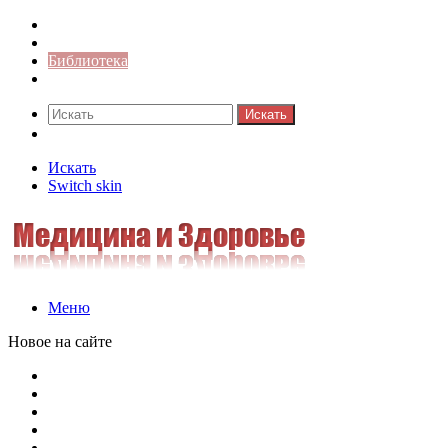
Синонимы к слову
Значение-слова
Библиотека
Ответы на кроссворды
Искать
Switch skin
Искать
Switch skin
Меню
Новое на сайте
Омонимы, паронимы и омографы в русском языке: поняти
Паронимы в русском языке: понятие, классификация и о
Омонимы в русском языке: понятие, классификация и ро
Омограф: сущность, классификация и особенности функц
Паронимы в русском языке: природа, классификация и ро