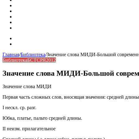
Омонимы: природа языковой многозначности, классифика
Что такое синоним: академическая расширенная статья
Синонимы, антонимы и омонимы: различия, функции и ро
Синонимы, антонимы и омонимы: как слова взаимодейст
Синоним: использование различных слов в русском язык
Карта сайта
Контакты
Главная
/
Библиотека
/
Значение слова МИДИ-Большой современны
Библиотека
БСТСРЯ2012
Значение слова МИДИ-Большой соврем
Значение слова МИДИ
Первая часть сложных слов, вносящая значения: средней длины ( 
I нескл. ср. разг.
Юбка, платье, пальто средней длины.
II неизм. прилагательное