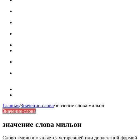
роль в коммуникации
Омограф: сущность, классификация и особенности
функционирования в русском языке
Паронимы в русском языке: природа, классификация и
роль в современной речи
Омонимы: природа языковой многозначности,
классификация и функции в русском языке
Что такое синоним: академическая расширенная статья
Синонимы, антонимы и омонимы: различия, функции и
роль в русском языке
Синонимы, антонимы и омонимы: как слова
взаимодействуют в русском языке
Синоним: использование различных слов в русском
языке
Карта сайта
Контакты
Главная
/
Значение-слова
/
значение слова мильон
Значение-слова
значение слова мильон
Слово «мильон» является устаревшей или диалектной формой