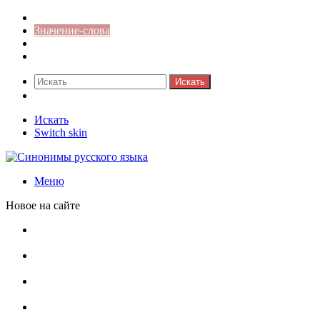
Синонимы к слову
Значение-слова
Библиотека
Ответы на кроссворды
Искать
Switch skin
Искать
Switch skin
Меню
Новое на сайте
Омонимы, паронимы и омографы в русском языке:
понятия, необычные примеры, как не путать
Паронимы в русском языке: понятие, классификация и
особенности употребления
Омонимы в русском языке: понятие, классификация и
роль в коммуникации
Омограф: сущность, классификация и особенности
функционирования в русском языке