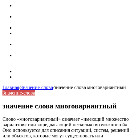
Паронимы в русском языке: природа, классификация и
роль в современной речи
Омонимы: природа языковой многозначности,
классификация и функции в русском языке
Что такое синоним: академическая расширенная статья
Синонимы, антонимы и омонимы: различия, функции и
роль в русском языке
Синонимы, антонимы и омонимы: как слова
взаимодействуют в русском языке
Синоним: использование различных слов в русском
языке
Карта сайта
Контакты
Главная
/
Значение-слова
/
значение слова многовариантный
Значение-слова
значение слова многовариантный
Слово «многовариантный» означает «имеющий множество
вариантов» или «предлагающий несколько возможностей».
Оно используется для описания ситуаций, систем, решений
или объектов, которые могут существовать или