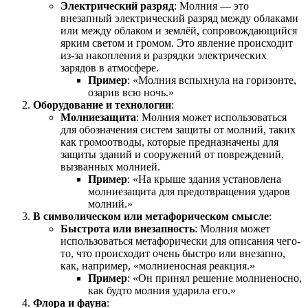
Электрический разряд
: Молния — это
внезапный электрический разряд между облаками
или между облаком и землёй, сопровождающийся
ярким светом и громом. Это явление происходит
из-за накопления и разрядки электрических
зарядов в атмосфере.
Пример
: «Молния вспыхнула на горизонте,
озарив всю ночь.»
Оборудование и технологии
:
Молниезащита
: Молния может использоваться
для обозначения систем защиты от молний, таких
как громоотводы, которые предназначены для
защиты зданий и сооружений от повреждений,
вызванных молнией.
Пример
: «На крыше здания установлена
молниезащита для предотвращения ударов
молний.»
В символическом или метафорическом смысле
:
Быстрота или внезапность
: Молния может
использоваться метафорически для описания чего-
то, что происходит очень быстро или внезапно,
как, например, «молниеносная реакция.»
Пример
: «Он принял решение молниеносно,
как будто молния ударила его.»
Флора и фауна
: