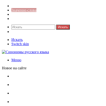
Синонимы к слову
Значение-слова
Библиотека
Ответы на кроссворды
Искать
Switch skin
Искать
Switch skin
Меню
Новое на сайте
Омонимы, паронимы и омографы в русском языке:
понятия, необычные примеры, как не путать
Паронимы в русском языке: понятие, классификация и
особенности употребления
Омонимы в русском языке: понятие, классификация и
роль в коммуникации
Омограф: сущность, классификация и особенности
функционирования в русском языке