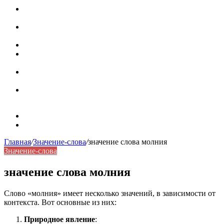
Паронимы в русском языке: природа, классификация и
роль в современной речи
Омонимы: природа языковой многозначности,
классификация и функции в русском языке
Что такое синоним: академическая расширенная статья
Синонимы, антонимы и омонимы: различия, функции и
роль в русском языке
Синонимы, антонимы и омонимы: как слова
взаимодействуют в русском языке
Синоним: использование различных слов в русском
языке
Карта сайта
Контакты
Главная
/
Значение-слова
/
значение слова молния
Значение-слова
значение слова молния
Слово «молния» имеет несколько значений, в зависимости от
контекста. Вот основные из них:
Природное явление
: