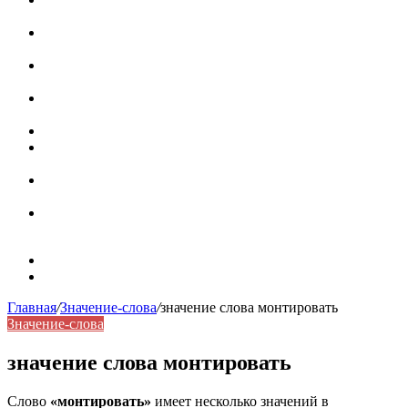
роль в коммуникации
Омограф: сущность, классификация и особенности
функционирования в русском языке
Паронимы в русском языке: природа, классификация и
роль в современной речи
Омонимы: природа языковой многозначности,
классификация и функции в русском языке
Что такое синоним: академическая расширенная статья
Синонимы, антонимы и омонимы: различия, функции и
роль в русском языке
Синонимы, антонимы и омонимы: как слова
взаимодействуют в русском языке
Синоним: использование различных слов в русском
языке
Карта сайта
Контакты
Главная
/
Значение-слова
/
значение слова монтировать
Значение-слова
значение слова монтировать
Слово
«монтировать»
имеет несколько значений в