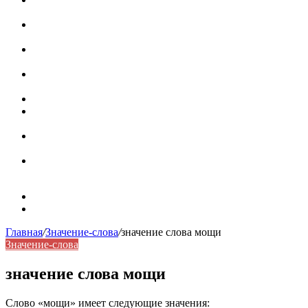
роль в коммуникации
Омограф: сущность, классификация и особенности
функционирования в русском языке
Паронимы в русском языке: природа, классификация и
роль в современной речи
Омонимы: природа языковой многозначности,
классификация и функции в русском языке
Что такое синоним: академическая расширенная статья
Синонимы, антонимы и омонимы: различия, функции и
роль в русском языке
Синонимы, антонимы и омонимы: как слова
взаимодействуют в русском языке
Синоним: использование различных слов в русском
языке
Карта сайта
Контакты
Главная
/
Значение-слова
/
значение слова мощи
Значение-слова
значение слова мощи
Слово «мощи» имеет следующие значения: