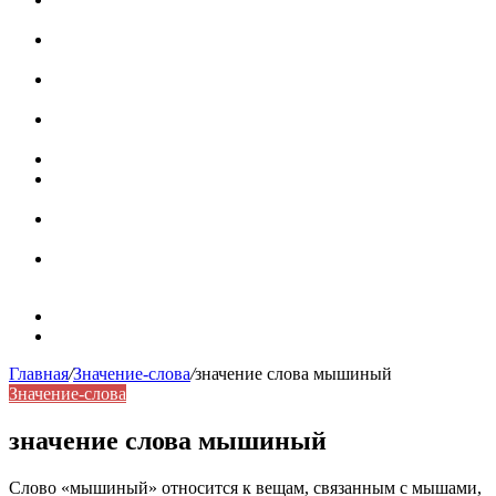
роль в коммуникации
Омограф: сущность, классификация и особенности
функционирования в русском языке
Паронимы в русском языке: природа, классификация и
роль в современной речи
Омонимы: природа языковой многозначности,
классификация и функции в русском языке
Что такое синоним: академическая расширенная статья
Синонимы, антонимы и омонимы: различия, функции и
роль в русском языке
Синонимы, антонимы и омонимы: как слова
взаимодействуют в русском языке
Синоним: использование различных слов в русском
языке
Карта сайта
Контакты
Главная
/
Значение-слова
/
значение слова мышиный
Значение-слова
значение слова мышиный
Слово «мышиный» относится к вещам, связанным с мышами,