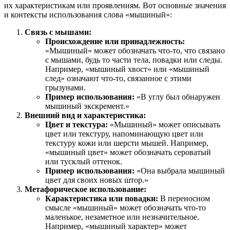
их характеристикам или проявлениям. Вот основные значения
и контексты использования слова «мышиный»:
Связь с мышами:
Происхождение или принадлежность:
«Мышиный» может обозначать что-то, что связано
с мышами, будь то части тела, повадки или следы.
Например, «мышиный хвост» или «мышиный
след» означают что-то, связанное с этими
грызунами.
Пример использования:
«В углу был обнаружен
мышиный экскремент.»
Внешний вид и характеристика:
Цвет и текстура:
«Мышиный» может описывать
цвет или текстуру, напоминающую цвет или
текстуру кожи или шерсти мышей. Например,
«мышиный цвет» может обозначать сероватый
или тусклый оттенок.
Пример использования:
«Она выбрала мышиный
цвет для своих новых штор.»
Метафорическое использование:
Карактеристика или повадки:
В переносном
смысле «мышиный» может обозначать что-то
маленькое, незаметное или незначительное.
Например, «мышиный характер» может