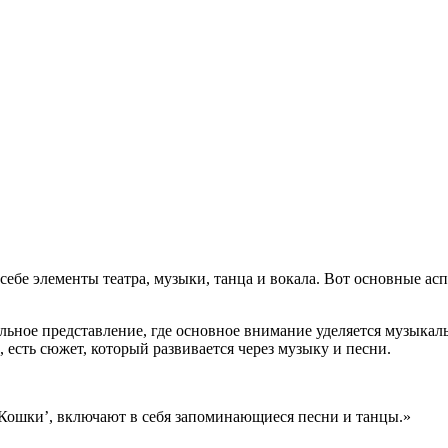
ция и функции в русском языке
ль в русском языке
вуют в русском языке
е
ебе элементы театра, музыки, танца и вокала. Вот основные асп
льное представление, где основное внимание уделяется музыкал
 есть сюжет, который развивается через музыку и песни.
‘Кошки’, включают в себя запоминающиеся песни и танцы.»