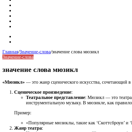
Омонимы: природа языковой многозначности, классифика
Что такое синоним: академическая расширенная статья
Синонимы, антонимы и омонимы: различия, функции и ро
Синонимы, антонимы и омонимы: как слова взаимодейст
Синоним: использование различных слов в русском язык
Карта сайта
Контакты
Главная
/
Значение-слова
/
значение слова мюзикл
Значение-слова
значение слова мюзикл
«Мюзикл»
— это жанр сценического искусства, сочетающий в с
Сценическое произведение
:
Театральное представление
: Мюзикл — это театра
инструментальную музыку. В мюзикле, как правило,
Пример:
«Популярные мюзиклы, такие как ‘Скоттсброун’ и 
Жанр театра
: