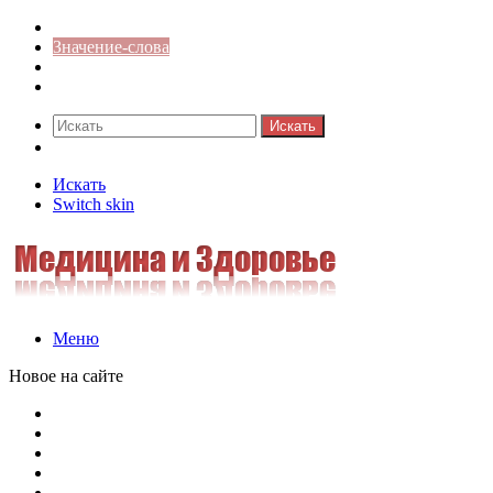
Синонимы к слову
Значение-слова
Библиотека
Ответы на кроссворды
Искать
Switch skin
Искать
Switch skin
Меню
Новое на сайте
Омонимы, паронимы и омографы в русском языке: поняти
Паронимы в русском языке: понятие, классификация и о
Омонимы в русском языке: понятие, классификация и ро
Омограф: сущность, классификация и особенности функц
Паронимы в русском языке: природа, классификация и ро