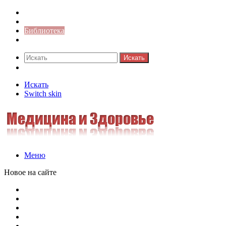
Синонимы к слову
Значение-слова
Библиотека
Ответы на кроссворды
Искать
Switch skin
Искать
Switch skin
Меню
Новое на сайте
Омонимы, паронимы и омографы в русском языке: поняти
Паронимы в русском языке: понятие, классификация и о
Омонимы в русском языке: понятие, классификация и ро
Омограф: сущность, классификация и особенности функц
Паронимы в русском языке: природа, классификация и ро