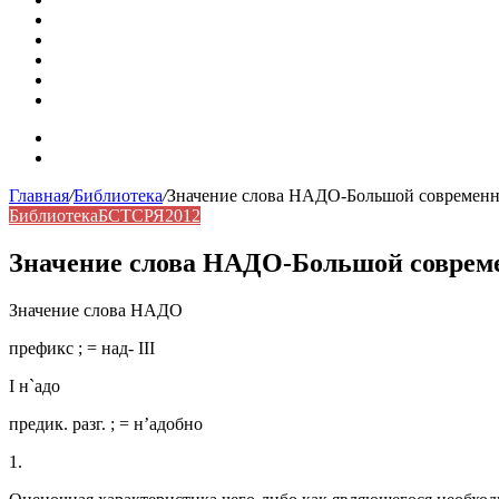
Омонимы: природа языковой многозначности, классифика
Что такое синоним: академическая расширенная статья
Синонимы, антонимы и омонимы: различия, функции и ро
Синонимы, антонимы и омонимы: как слова взаимодейст
Синоним: использование различных слов в русском язык
Карта сайта
Контакты
Главная
/
Библиотека
/
Значение слова НАДО-Большой современны
Библиотека
БСТСРЯ2012
Значение слова НАДО-Большой совреме
Значение слова НАДО
префикс ; = над- III
I н`адо
предик. разг. ; = н’адобно
1.