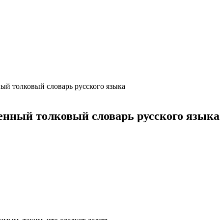
ция и функции в русском языке
ль в русском языке
вуют в русском языке
е
й толковый словарь русского языка
нный толковый словарь русского языка