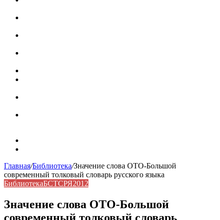
роль в коммуникации
Омограф: сущность, классификация и особенности
функционирования в русском языке
Паронимы в русском языке: природа, классификация и
роль в современной речи
Омонимы: природа языковой многозначности,
классификация и функции в русском языке
Что такое синоним: академическая расширенная статья
Синонимы, антонимы и омонимы: различия, функции и
роль в русском языке
Синонимы, антонимы и омонимы: как слова
взаимодействуют в русском языке
Синоним: использование различных слов в русском
языке
Карта сайта
Контакты
Главная
/
Библиотека
/
Значение слова ОТО-Большой
современный толковый словарь русского языка
Библиотека
БСТСРЯ2012
Значение слова ОТО-Большой
современный толковый словарь