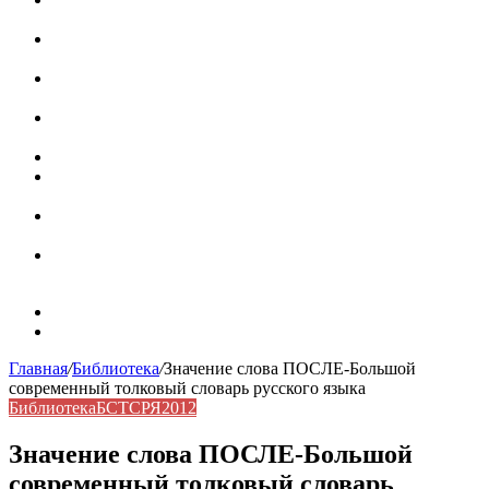
роль в коммуникации
Омограф: сущность, классификация и особенности
функционирования в русском языке
Паронимы в русском языке: природа, классификация и
роль в современной речи
Омонимы: природа языковой многозначности,
классификация и функции в русском языке
Что такое синоним: академическая расширенная статья
Синонимы, антонимы и омонимы: различия, функции и
роль в русском языке
Синонимы, антонимы и омонимы: как слова
взаимодействуют в русском языке
Синоним: использование различных слов в русском
языке
Карта сайта
Контакты
Главная
/
Библиотека
/
Значение слова ПОСЛЕ-Большой
современный толковый словарь русского языка
Библиотека
БСТСРЯ2012
Значение слова ПОСЛЕ-Большой
современный толковый словарь