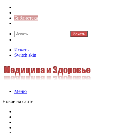
Синонимы к слову
Значение-слова
Библиотека
Ответы на кроссворды
Искать
Switch skin
Искать
Switch skin
Меню
Новое на сайте
Омонимы, паронимы и омографы в русском языке: поняти
Паронимы в русском языке: понятие, классификация и о
Омонимы в русском языке: понятие, классификация и ро
Омограф: сущность, классификация и особенности функц
Паронимы в русском языке: природа, классификация и ро