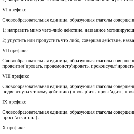
VI префикс
Словообразовательная единица, образующая глаголы совершен
1) направить мимо чего-либо действие, названное мотивирующим
2) упустить или пропустить что-либо, совершая действие, назва
VII префикс
Словообразовательная единица, образующая глаголы совершенн
провентил’ировать, продемонстр’ировать, проконсульт’ировать, п
VIII префикс
Словообразовательная единица, образующая глаголы совершен
подвергнуться такому действию ( провар’ить, прогл’адить, прож’а
IX префикс
Словообразовательная единица, образующая глаголы совершенно
просп’ать и т.п. ) .
X префикс