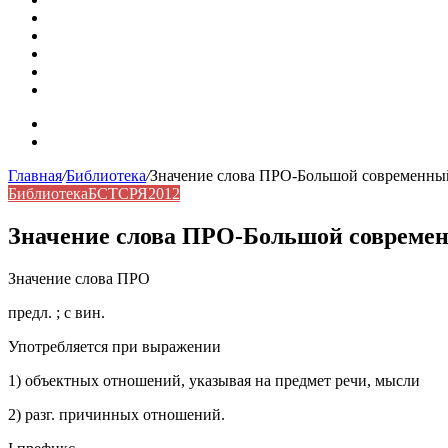
Омонимы: природа языковой многозначности, классифика
Что такое синоним: академическая расширенная статья
Синонимы, антонимы и омонимы: различия, функции и ро
Синонимы, антонимы и омонимы: как слова взаимодейст
Синоним: использование различных слов в русском язык
Карта сайта
Контакты
Главная
/
Библиотека
/
Значение слова ПРО-Большой современный
Библиотека
БСТСРЯ2012
Значение слова ПРО-Большой современ
Значение слова ПРО
предл. ; с вин.
Употребляется при выражении
1) объектных отношений, указывая на предмет речи, мысли
2) разг. причинных отношений.