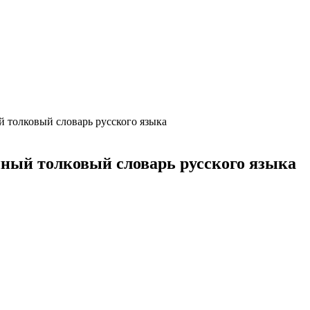
ция и функции в русском языке
ль в русском языке
вуют в русском языке
е
 толковый словарь русского языка
ный толковый словарь русского языка