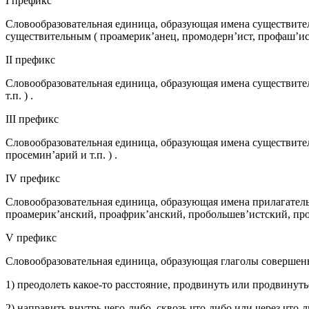
I префикс
Словообразовательная единица, образующая имена существител
существительным ( проамерик’анец, промодерн’ист, профаш’ист 
II префикс
Словообразовательная единица, образующая имена существител
т.п. ) .
III префикс
Словообразовательная единица, образующая имена существител
просемин’арий и т.п. ) .
IV префикс
Словообразовательная единица, образующая имена прилагатель
проамерик’анский, проафрик’анский, пробольшев’истский, прое
V префикс
Словообразовательная единица, образующая глаголы совершен
1) преодолеть какое-то расстояние, продвинуть или продвинуть
2) направить внутрь чего-либо, сквозь что-либо или через что-