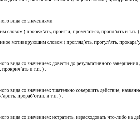
ного вида со значениями
 словом ( пробеж’ать, пройт’и, промч’аться, пропл’ыть и т.п. )
нное мотивирующим словом ( прогляд’еть, прогул’ять, прокара’ули
ого вида со значением: довести до результативного завершения
рокрич’ать и т.п. ) .
ного вида со значением: тщательно совершить действие, назва
рить, прораб’отать и т.п. ) .
го вида со значением: истратить, израсходовать что-либо на де