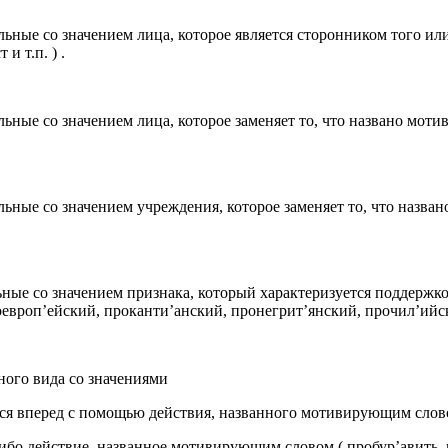
ьные со значением лица, которое является сторонником того и
и т.п. ) .
ьные со значением лица, которое заменяет то, что названо мот
ьные со значением учреждения, которое заменяет то, что назв
ные со значением признака, который характеризуется поддержк
вроп’ейский, проканти’анский, пронегрит’янский, прочил’ийский
ного вида со значениями
ся вперед с помощью действия, названного мотивирующим словом (
либо действие, названное мотивирующим словом ( пробур’авить, пр