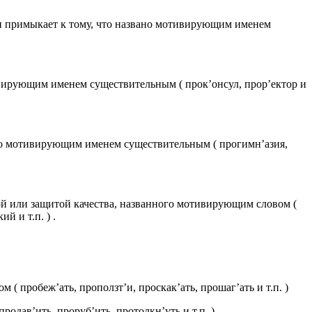
ли примыкает к тому, что названо мотивирующим именем
ивирующим именем существительным ( прок’онсул, прор’ектор и
ано мотивирующим именем существительным ( прогимн’азия,
ой или защитой качества, названного мотивирующим словом (
 и т.п. ) .
 пробеж’ать, проползт’и, проскак’ать, прошаг’ать и т.п. )
одав’ить, проруб’ить, протолкн’уть и т.п. ) .