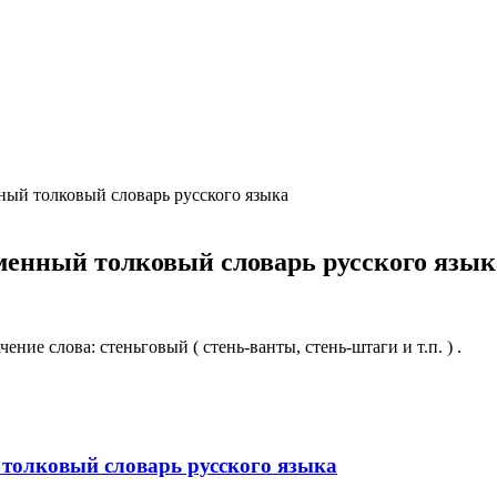
ция и функции в русском языке
ль в русском языке
вуют в русском языке
е
ый толковый словарь русского языка
енный толковый словарь русского язык
ие слова: стеньговый ( стень-ванты, стень-штаги и т.п. ) .
олковый словарь русского языка