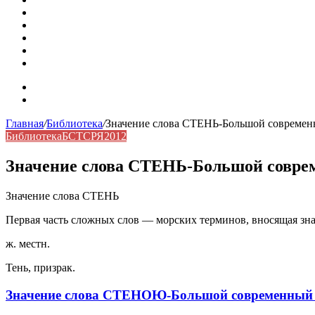
Омонимы: природа языковой многозначности, классифика
Что такое синоним: академическая расширенная статья
Синонимы, антонимы и омонимы: различия, функции и ро
Синонимы, антонимы и омонимы: как слова взаимодейст
Синоним: использование различных слов в русском язык
Карта сайта
Контакты
Главная
/
Библиотека
/
Значение слова СТЕНЬ-Большой современн
Библиотека
БСТСРЯ2012
Значение слова СТЕНЬ-Большой соврем
Значение слова СТЕНЬ
Первая часть сложных слов — морских терминов, вносящая значен
ж. местн.
Тень, призрак.
Значение слова СТЕНОЮ-Большой современный т