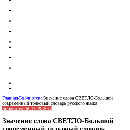
роль в коммуникации
Омограф: сущность, классификация и особенности
функционирования в русском языке
Паронимы в русском языке: природа, классификация и
роль в современной речи
Омонимы: природа языковой многозначности,
классификация и функции в русском языке
Что такое синоним: академическая расширенная статья
Синонимы, антонимы и омонимы: различия, функции и
роль в русском языке
Синонимы, антонимы и омонимы: как слова
взаимодействуют в русском языке
Синоним: использование различных слов в русском
языке
Карта сайта
Контакты
Главная
/
Библиотека
/
Значение слова СВЕТЛО-Большой
современный толковый словарь русского языка
Библиотека
БСТСРЯ2012
Значение слова СВЕТЛО-Большой
современный толковый словарь