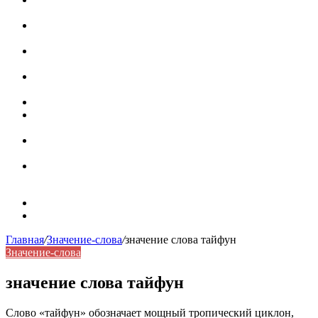
роль в коммуникации
Омограф: сущность, классификация и особенности
функционирования в русском языке
Паронимы в русском языке: природа, классификация и
роль в современной речи
Омонимы: природа языковой многозначности,
классификация и функции в русском языке
Что такое синоним: академическая расширенная статья
Синонимы, антонимы и омонимы: различия, функции и
роль в русском языке
Синонимы, антонимы и омонимы: как слова
взаимодействуют в русском языке
Синоним: использование различных слов в русском
языке
Карта сайта
Контакты
Главная
/
Значение-слова
/
значение слова тайфун
Значение-слова
значение слова тайфун
Слово «тайфун» обозначает мощный тропический циклон,