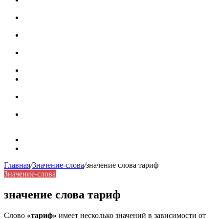
роль в коммуникации
Омограф: сущность, классификация и особенности
функционирования в русском языке
Паронимы в русском языке: природа, классификация и
роль в современной речи
Омонимы: природа языковой многозначности,
классификация и функции в русском языке
Что такое синоним: академическая расширенная статья
Синонимы, антонимы и омонимы: различия, функции и
роль в русском языке
Синонимы, антонимы и омонимы: как слова
взаимодействуют в русском языке
Синоним: использование различных слов в русском
языке
Карта сайта
Контакты
Главная
/
Значение-слова
/
значение слова тариф
Значение-слова
значение слова тариф
Слово
«тариф»
имеет несколько значений в зависимости от