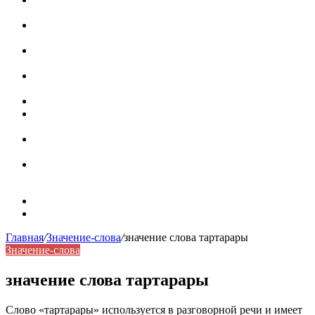
роль в коммуникации
Омограф: сущность, классификация и особенности
функционирования в русском языке
Паронимы в русском языке: природа, классификация и
роль в современной речи
Омонимы: природа языковой многозначности,
классификация и функции в русском языке
Что такое синоним: академическая расширенная статья
Синонимы, антонимы и омонимы: различия, функции и
роль в русском языке
Синонимы, антонимы и омонимы: как слова
взаимодействуют в русском языке
Синоним: использование различных слов в русском
языке
Карта сайта
Контакты
Главная
/
Значение-слова
/
значение слова тартарары
Значение-слова
значение слова тартарары
Слово «тартарары» используется в разговорной речи и имеет