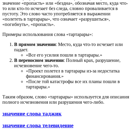
значение «пропасть» или «бездна», обозначая место, куда что-
то или кто-то исчезает без следа, словно проваливается в
пустоту. Это слово часто употребляется в выражении
«полететь в тартарары», что означает «разрушиться»,
«погибнуть», «пропасть».
Примеры использования слова «тартарары»:
В прямом значении
: Место, куда что-то исчезает или
падает.
«Все его усилия пошли в тартарары.»
В переносном значении
: Полный крах, разрушение,
исчезновение чего-то.
«Проект полетел в тартарары из-за недостатка
финансирования.»
«После той катастрофы все их планы пошли в
тартарары.»
Таким образом, слово «тартарары» используется для описания
полного исчезновения или разрушения чего-либо.
значение слова таджик
значение слова телевидение