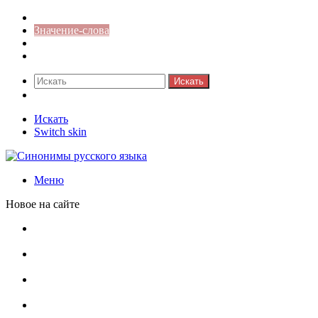
Синонимы к слову
Значение-слова
Библиотека
Ответы на кроссворды
Искать
Switch skin
Искать
Switch skin
Меню
Новое на сайте
Омонимы, паронимы и омографы в русском языке:
понятия, необычные примеры, как не путать
Паронимы в русском языке: понятие, классификация и
особенности употребления
Омонимы в русском языке: понятие, классификация и
роль в коммуникации
Омограф: сущность, классификация и особенности
функционирования в русском языке