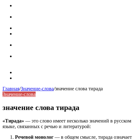
Паронимы в русском языке: природа, классификация и
роль в современной речи
Омонимы: природа языковой многозначности,
классификация и функции в русском языке
Что такое синоним: академическая расширенная статья
Синонимы, антонимы и омонимы: различия, функции и
роль в русском языке
Синонимы, антонимы и омонимы: как слова
взаимодействуют в русском языке
Синоним: использование различных слов в русском
языке
Карта сайта
Контакты
Главная
/
Значение-слова
/
значение слова тирада
Значение-слова
значение слова тирада
«Тирада»
— это слово имеет несколько значений в русском
языке, связанных с речью и литературой:
Речевой монолог
— в общем смысле, тирада означает