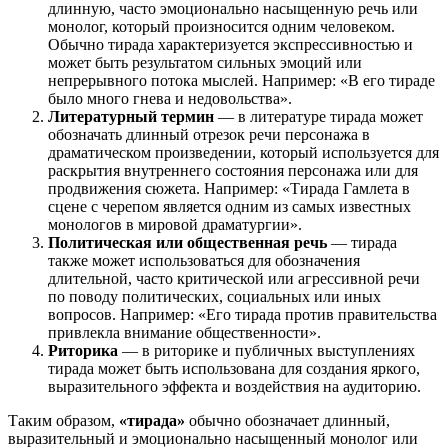
длинную, часто эмоционально насыщенную речь или
монолог, который произносится одним человеком.
Обычно тирада характеризуется экспрессивностью и
может быть результатом сильных эмоций или
непрерывного потока мыслей. Например: «В его тираде
было много гнева и недовольства».
Литературный термин
— в литературе тирада может
обозначать длинный отрезок речи персонажа в
драматическом произведении, который используется для
раскрытия внутреннего состояния персонажа или для
продвижения сюжета. Например: «Тирада Гамлета в
сцене с черепом является одним из самых известных
монологов в мировой драматургии».
Политическая или общественная речь
— тирада
также может использоваться для обозначения
длительной, часто критической или агрессивной речи
по поводу политических, социальных или иных
вопросов. Например: «Его тирада против правительства
привлекла внимание общественности».
Риторика
— в риторике и публичных выступлениях
тирада может быть использована для создания яркого,
выразительного эффекта и воздействия на аудиторию.
Таким образом,
«тирада»
обычно обозначает длинный,
выразительный и эмоционально насыщенный монолог или