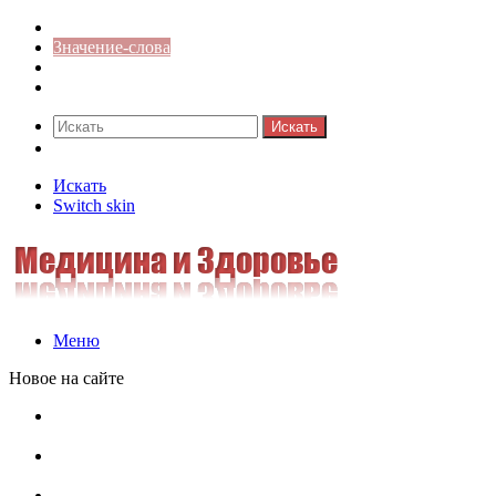
Синонимы к слову
Значение-слова
Библиотека
Ответы на кроссворды
Искать
Switch skin
Искать
Switch skin
Меню
Новое на сайте
Омонимы, паронимы и омографы в русском языке:
понятия, необычные примеры, как не путать
Паронимы в русском языке: понятие, классификация и
особенности употребления
Омонимы в русском языке: понятие, классификация и