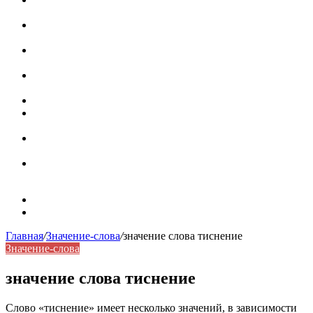
роль в коммуникации
Омограф: сущность, классификация и особенности
функционирования в русском языке
Паронимы в русском языке: природа, классификация и
роль в современной речи
Омонимы: природа языковой многозначности,
классификация и функции в русском языке
Что такое синоним: академическая расширенная статья
Синонимы, антонимы и омонимы: различия, функции и
роль в русском языке
Синонимы, антонимы и омонимы: как слова
взаимодействуют в русском языке
Синоним: использование различных слов в русском
языке
Карта сайта
Контакты
Главная
/
Значение-слова
/
значение слова тиснение
Значение-слова
значение слова тиснение
Слово «тиснение» имеет несколько значений, в зависимости