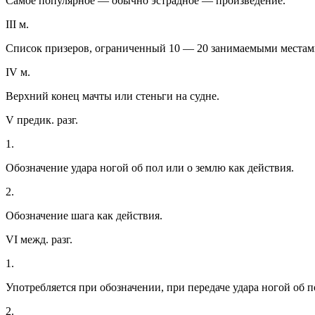
Самое популярное — обычно эстрадное — произведение.
III м.
Список призеров, ограниченный 10 — 20 занимаемыми местам
IV м.
Верхний конец мачты или стеньги на судне.
V предик. разг.
1.
Обозначение удара ногой об пол или о землю как действия.
2.
Обозначение шага как действия.
VI межд. разг.
1.
Употребляется при обозначении, при передаче удара ногой об п
2.