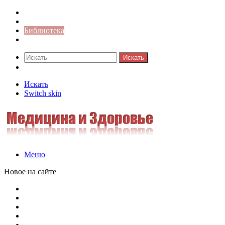
Синонимы к слову
Значение-слова
Библиотека
Ответы на кроссворды
Искать
Switch skin
Искать
Switch skin
Меню
Новое на сайте
Омонимы, паронимы и омографы в русском языке: поняти
Паронимы в русском языке: понятие, классификация и о
Омонимы в русском языке: понятие, классификация и ро
Омограф: сущность, классификация и особенности функц
Паронимы в русском языке: природа, классификация и ро