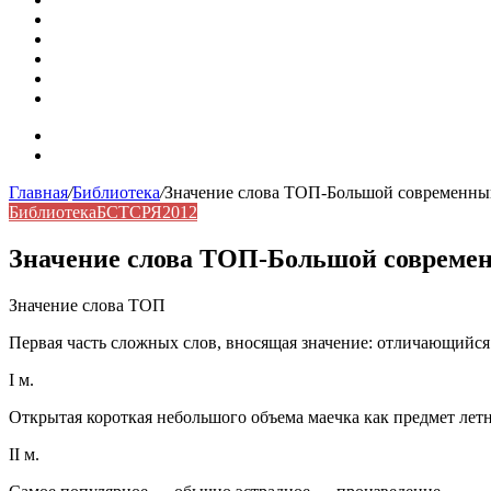
Омонимы: природа языковой многозначности, классифика
Что такое синоним: академическая расширенная статья
Синонимы, антонимы и омонимы: различия, функции и ро
Синонимы, антонимы и омонимы: как слова взаимодейст
Синоним: использование различных слов в русском язык
Карта сайта
Контакты
Главная
/
Библиотека
/
Значение слова ТОП-Большой современный
Библиотека
БСТСРЯ2012
Значение слова ТОП-Большой современ
Значение слова ТОП
Первая часть сложных слов, вносящая значение: отличающийся вы
I м.
Открытая короткая небольшого объема маечка как предмет летн
II м.