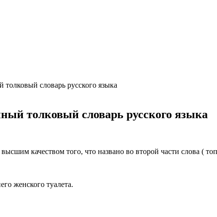
ция и функции в русском языке
ль в русском языке
вуют в русском языке
е
 толковый словарь русского языка
ный толковый словарь русского языка
сшим качеством того, что названо во второй части слова ( топ-к’
его женского туалета.