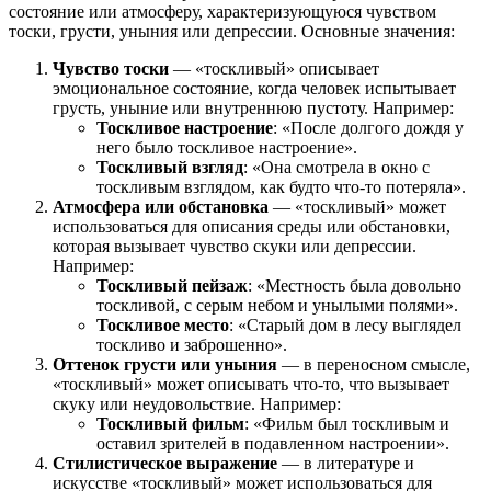
состояние или атмосферу, характеризующуюся чувством
тоски, грусти, уныния или депрессии. Основные значения:
Чувство тоски
— «тоскливый» описывает
эмоциональное состояние, когда человек испытывает
грусть, уныние или внутреннюю пустоту. Например:
Тоскливое настроение
: «После долгого дождя у
него было тоскливое настроение».
Тоскливый взгляд
: «Она смотрела в окно с
тоскливым взглядом, как будто что-то потеряла».
Атмосфера или обстановка
— «тоскливый» может
использоваться для описания среды или обстановки,
которая вызывает чувство скуки или депрессии.
Например:
Тоскливый пейзаж
: «Местность была довольно
тоскливой, с серым небом и унылыми полями».
Тоскливое место
: «Старый дом в лесу выглядел
тоскливо и заброшенно».
Оттенок грусти или уныния
— в переносном смысле,
«тоскливый» может описывать что-то, что вызывает
скуку или неудовольствие. Например:
Тоскливый фильм
: «Фильм был тоскливым и
оставил зрителей в подавленном настроении».
Стилистическое выражение
— в литературе и
искусстве «тоскливый» может использоваться для