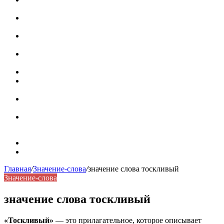
роль в коммуникации
Омограф: сущность, классификация и особенности
функционирования в русском языке
Паронимы в русском языке: природа, классификация и
роль в современной речи
Омонимы: природа языковой многозначности,
классификация и функции в русском языке
Что такое синоним: академическая расширенная статья
Синонимы, антонимы и омонимы: различия, функции и
роль в русском языке
Синонимы, антонимы и омонимы: как слова
взаимодействуют в русском языке
Синоним: использование различных слов в русском
языке
Карта сайта
Контакты
Главная
/
Значение-слова
/
значение слова тоскливый
Значение-слова
значение слова тоскливый
«Тоскливый»
— это прилагательное, которое описывает