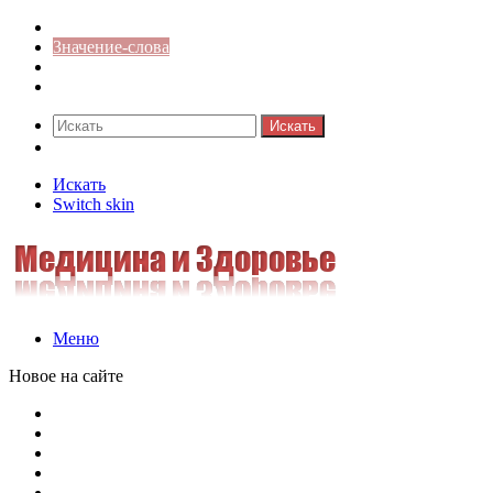
Синонимы к слову
Значение-слова
Библиотека
Ответы на кроссворды
Искать
Switch skin
Искать
Switch skin
Меню
Новое на сайте
Омонимы, паронимы и омографы в русском языке: поняти
Паронимы в русском языке: понятие, классификация и о
Омонимы в русском языке: понятие, классификация и ро
Омограф: сущность, классификация и особенности функц
Паронимы в русском языке: природа, классификация и ро