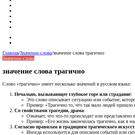
Омонимы: природа языковой многозначности, классифика
Что такое синоним: академическая расширенная статья
Синонимы, антонимы и омонимы: различия, функции и ро
Синонимы, антонимы и омонимы: как слова взаимодейст
Синоним: использование различных слов в русском язык
Карта сайта
Контакты
Главная
/
Значение-слова
/
значение слова трагично
Значение-слова
значение слова трагично
Слово «трагично» имеет несколько значений в русском языке:
Печально, вызывающее глубокое горе или страдание
:
Это слово описывает ситуацию или событие, котор
Пример: «Трагично то, что так мало людей пришло 
Со свойствами трагедии, драма
:
Означает, что что-то происходит или представлено 
Пример: «Его жизнь закончилась трагично, как в н
Согласно правилам и традициям трагического искусст
Иногда используется для описания событий или си