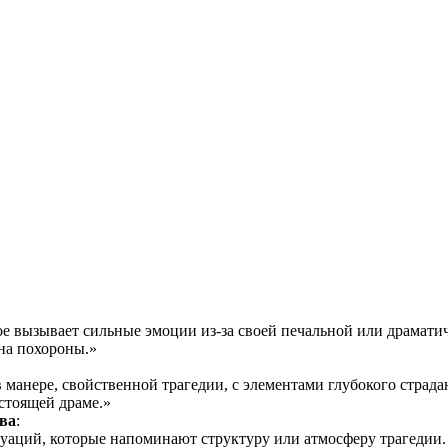
ция и функции в русском языке
ль в русском языке
вуют в русском языке
е
ое вызывает сильные эмоции из-за своей печальной или драмати
на похороны.»
в манере, свойственной трагедии, с элементами глубокого страд
астоящей драме.»
ва
:
туаций, которые напоминают структуру или атмосферу трагедии.